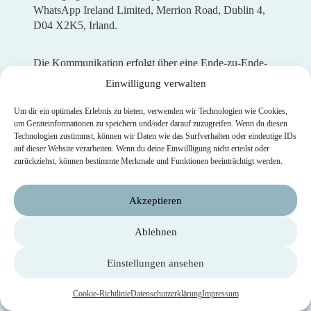
WhatsApp Ireland Limited, Merrion Road, Dublin 4,
D04 X2K5, Irland.
Die Kommunikation erfolgt über eine Ende-zu-Ende-
Verschlüsselung (Peer-to-Peer), die verhindert, dass
Einwilligung verwalten
WhatsApp oder sonstige Dritte Zugriff auf die
Kommunikationsinhalte erlangen können. WhatsApp
Um dir ein optimales Erlebnis zu bieten, verwenden wir Technologien wie Cookies,
erhält jedoch Zugriff auf Metadaten, die im Zuge des
um Geräteinformationen zu speichern und/oder darauf zuzugreifen. Wenn du diesen
Technologien zustimmst, können wir Daten wie das Surfverhalten oder eindeutige IDs
Kommunikationsvorgangs entstehen (z. B. Absender,
auf dieser Website verarbeiten. Wenn du deine Einwillligung nicht erteilst oder
Empfänger und Zeitpunkt). Wir weisen ferner darauf
zurückziehst, können bestimmte Merkmale und Funktionen beeinträchtigt werden.
hin, dass WhatsApp nach eigener Aussage,
personenbezogene Daten seiner Nutzer mit seiner in
den USA ansässigen Konzernmutter Meta teilt. Weitere
Akzeptieren
Details zur Datenverarbeitung finden Sie in der
Datenschutzrichtlinie von WhatsApp unter:
Ablehnen
https://www.whatsapp.com/legal/#privacy-policy
.
Einstellungen ansehen
Der Einsatz von WhatsApp erfolgt auf Grundlage
Cookie-Richtlinie
Datenschutzerklärung
Impressum
unseres berechtigten Interesses an einer möglichst