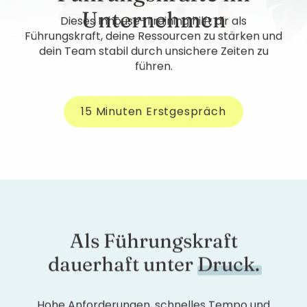
Unternehmen
Dieses Inhouse-Training hilft dir als
Führungskraft, deine Ressourcen zu stärken und
dein Team stabil durch unsichere Zeiten zu
führen.
15 Minuten Erstgespräch
Als Führungskraft
dauerhaft unter
Druck.
Hohe Anforderungen, schnelles Tempo und